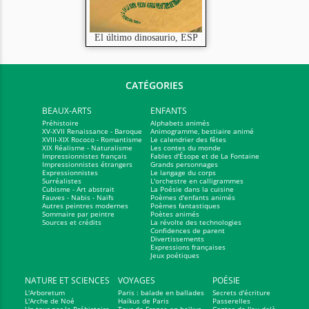
El último dinosaurio, ESP
CATÉGORIES
BEAUX-ARTS
ENFANTS
Préhistoire
Alphabets animés
XV-XVII Renaissance - Baroque
Animogramme, bestiaire animé
XVIII-XIX Rococo - Romantisme
Le calendrier des fêtes
XIX Réalisme - Naturalisme
Les contes du monde
Impressionnistes français
Fables d'Ésope et de La Fontaine
Impressionnistes étrangers
Grands personnages
Expressionnistes
Le langage du corps
Surréalistes
L'orchestre en calligrammes
Cubisme - Art abstrait
La Poésie dans la cuisine
Fauves - Nabis - Naïfs
Poèmes d'enfants animés
Autres peintres modernes
Poèmes fantastiques
Sommaire par peintre
Poètes animés
Sources et crédits
La révolte des technologies
Confidences de parent
Divertissements
Expressions françaises
Jeux poétiques
NATURE ET SCIENCES
VOYAGES
POÉSIE
L'Arboretum
Paris : balade en ballades
Secrets d'écriture
L'Arche de Noé
Haïkus de Paris
Passerelles