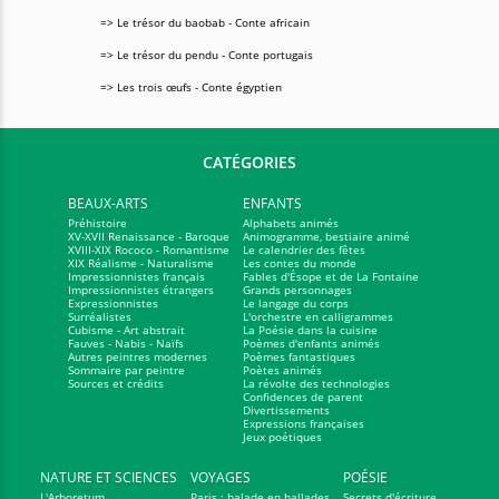
=> Le trésor du baobab - Conte africain
=> Le trésor du pendu - Conte portugais
=> Les trois œufs - Conte égyptien
CATÉGORIES
BEAUX-ARTS
ENFANTS
Préhistoire
Alphabets animés
XV-XVII Renaissance - Baroque
Animogramme, bestiaire animé
XVIII-XIX Rococo - Romantisme
Le calendrier des fêtes
XIX Réalisme - Naturalisme
Les contes du monde
Impressionnistes français
Fables d'Ésope et de La Fontaine
Impressionnistes étrangers
Grands personnages
Expressionnistes
Le langage du corps
Surréalistes
L'orchestre en calligrammes
Cubisme - Art abstrait
La Poésie dans la cuisine
Fauves - Nabis - Naïfs
Poèmes d'enfants animés
Autres peintres modernes
Poèmes fantastiques
Sommaire par peintre
Poètes animés
Sources et crédits
La révolte des technologies
Confidences de parent
Divertissements
Expressions françaises
Jeux poétiques
NATURE ET SCIENCES
VOYAGES
POÉSIE
L'Arboretum
Paris : balade en ballades
Secrets d'écriture