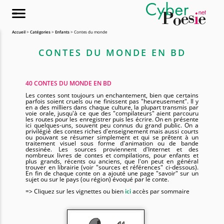
Accueil
>
Catégories
>
Enfants
> Contes du monde
CONTES DU MONDE EN BD
40 CONTES DU MONDE EN BD
Les contes sont toujours un enchantement, bien que certains
parfois soient cruels ou ne finissent pas "heureusement". Il y
en a des milliers dans chaque culture, la plupart transmis par
voie orale, jusqu'à ce que des "compilateurs" aient parcouru
les routes pour les enregistrer puis les écrire. On en présente
ici quelques-uns, souvent peu connus du grand public. On a
privilégié des contes riches d'enseignement mais aussi courts
ou pouvant se résumer simplement et qui se prêtent à un
traitement visuel sous forme d'animation ou de bande
dessinée. Les sources proviennent d'Internet et des
nombreux livres de contes et compilations, pour enfants et
plus grands, récents ou anciens, que l'on peut en général
trouver en librairie (voir "sources et références" ci-dessous).
En fin de chaque conte on a ajouté une page "savoir" sur un
sujet ou sur le pays (ou région) évoqué par le conte.
=> Cliquez sur les vignettes ou bien
ici
accès par sommaire