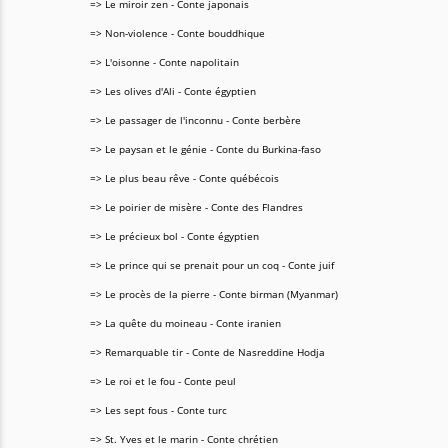
=> Le miroir zen - Conte japonais
=> Non-violence - Conte bouddhique
=> L'oisonne - Conte napolitain
=> Les olives d'Ali - Conte égyptien
=> Le passager de l'inconnu - Conte berbère
=> Le paysan et le génie - Conte du Burkina-faso
=> Le plus beau rêve - Conte québécois
=> Le poirier de misère - Conte des Flandres
=> Le précieux bol - Conte égyptien
=> Le prince qui se prenait pour un coq - Conte juif
=> Le procès de la pierre - Conte birman (Myanmar)
=> La quête du moineau - Conte iranien
=> Remarquable tir - Conte de Nasreddine Hodja
=> Le roi et le fou - Conte peul
=> Les sept fous - Conte turc
=> St. Yves et le marin - Conte chrétien