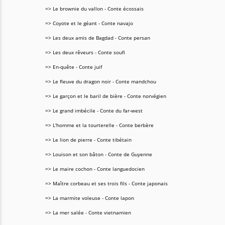
=> Le brownie du vallon - Conte écossais
=> Coyote et le géant - Conte navajo
=> Les deux amis de Bagdad - Conte persan
=> Les deux rêveurs - Conte soufi
=> En-quête - Conte juif
=> Le fleuve du dragon noir - Conte mandchou
=> Le garçon et le baril de bière - Conte norvégien
=> Le grand imbécile - Conte du far-west
=> L'homme et la tourterelle - Conte berbère
=> Le lion de pierre - Conte tibétain
=> Louison et son bâton - Conte de Guyenne
=> Le maire cochon - Conte languedocien
=> Maître corbeau et ses trois fils - Conte japonais
=> La marmite voleuse - Conte lapon
=> La mer salée - Conte vietnamien