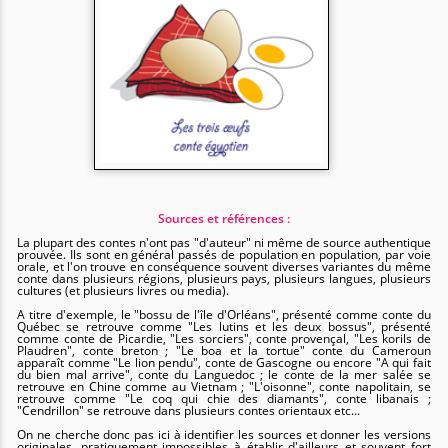
Sources et références :
La plupart des contes n'ont pas "d'auteur" ni même de source authentique
prouvée. Ils sont en général passés de population en population, par voie
orale, et l'on trouve en conséquence souvent diverses variantes du même
conte dans plusieurs régions, plusieurs pays, plusieurs langues, plusieurs
cultures (et plusieurs livres ou media).
A titre d'exemple, le "bossu de l'île d'Orléans", présenté comme conte du
Québec se retrouve comme "Les lutins et les deux bossus", présenté
comme conte de Picardie, "Les sorciers", conte provençal, "Les korils de
Plaudren", conte breton ; "Le boa et la tortue" conte du Cameroun
apparaît comme "Le lion pendu", conte de Gascogne ou encore "A qui fait
du bien mal arrive", conte du Languedoc ; le conte de la mer salée se
retrouve en Chine comme au Vietnam ; "L'oisonne", conte napolitain, se
retrouve comme "Le coq qui chie des diamants", conte libanais ;
"Cendrillon" se retrouve dans plusieurs contes orientaux etc...
On ne cherche donc pas ici à identifier les sources et donner les versions
originales, pratiquement impossibles à établir d'ailleurs et souvent fort