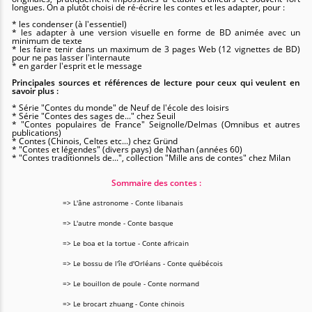
longues. On a plutôt choisi de ré-écrire les contes et les adapter, pour :
* les condenser (à l'essentiel)
* les adapter à une version visuelle en forme de BD animée avec un
minimum de texte
* les faire tenir dans un maximum de 3 pages Web (12 vignettes de BD)
pour ne pas lasser l'internaute
* en garder l'esprit et le message
Principales sources et références de lecture pour ceux qui veulent en
savoir plus :
* Série "Contes du monde" de Neuf de l'école des loisirs
* Série "Contes des sages de..." chez Seuil
* "Contes populaires de France" Seignolle/Delmas (Omnibus et autres
publications)
* Contes (Chinois, Celtes etc...) chez Gründ
* "Contes et légendes" (divers pays) de Nathan (années 60)
* "Contes traditionnels de...", collection "Mille ans de contes" chez Milan
Sommaire des contes :
=> L'âne astronome - Conte libanais
=> L'autre monde - Conte basque
=> Le boa et la tortue - Conte africain
=> Le bossu de l'île d'Orléans - Conte québécois
=> Le bouillon de poule - Conte normand
=> Le brocart zhuang - Conte chinois