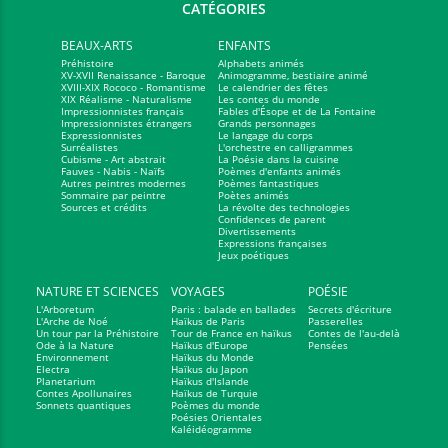
CATÉGORIES
BEAUX-ARTS
ENFANTS
Préhistoire
Alphabets animés
XV-XVII Renaissance - Baroque
Animogramme, bestiaire animé
XVIII-XIX Rococo - Romantisme
Le calendrier des fêtes
XIX Réalisme - Naturalisme
Les contes du monde
Impressionnistes français
Fables d'Ésope et de La Fontaine
Impressionnistes étrangers
Grands personnages
Expressionnistes
Le langage du corps
Surréalistes
L'orchestre en calligrammes
Cubisme - Art abstrait
La Poésie dans la cuisine
Fauves - Nabis - Naïfs
Poèmes d'enfants animés
Autres peintres modernes
Poèmes fantastiques
Sommaire par peintre
Poètes animés
Sources et crédits
La révolte des technologies
Confidences de parent
Divertissements
Expressions françaises
Jeux poétiques
NATURE ET SCIENCES
VOYAGES
POÉSIE
L'Arboretum
Paris : balade en ballades
Secrets d'écriture
L'Arche de Noé
Haïkus de Paris
Passerelles
Un tour par la Préhistoire
Tour de France en haïkus
Contes de l'au-delà
Ode à la Nature
Haïkus d'Europe
Pensées
Environnement
Haïkus du Monde
Electra
Haïkus du Japon
Planetarium
Haïkus d'Islande
Contes Apollunaires
Haïkus de Turquie
Sonnets quantiques
Poèmes du monde
Poésies Orientales
Kaléidéogramme